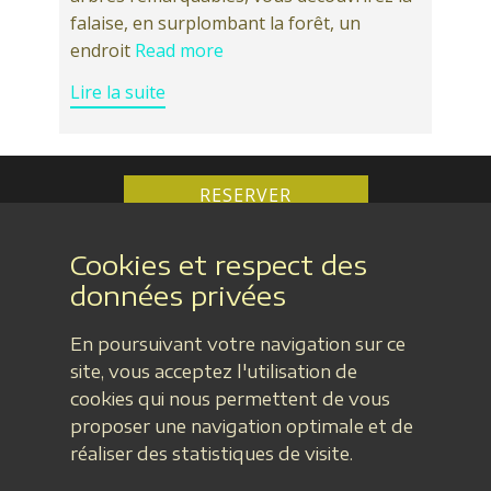
falaise, en surplombant la forêt, un
endroit
Read more
Lire la suite
RESERVER
Cookies et respect des
données privées
En poursuivant votre navigation sur ce
Casa Upupa - Françoise et Denis GAIGNON
site, vous acceptez l'utilisation de
106 rue du Marais 85200 Montreuil
cookies qui nous permettent de vous
Tél : 06 17 87 55 60 - Email :
casa.upupa@gmail.com
proposer une navigation optimale et de
Mentions légales
-
Protections des données privées
réaliser des statistiques de visite.
-
Conditions générales de Vente
-
Plan du site
-
Réglement intérieur
-
Contact