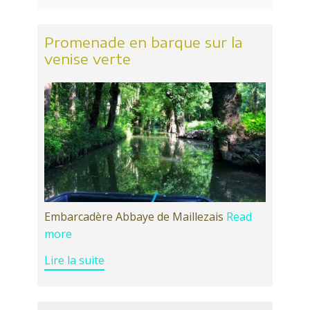
Promenade en barque sur la
venise verte
Embarcadère Abbaye de Maillezais
Read
more
Lire la suite