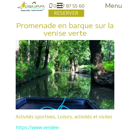
Menu
RESERVER
Promenade en barque sur la
venise verte
Activités sportives
,
Loisirs, activités et visites
https://www.vendee-