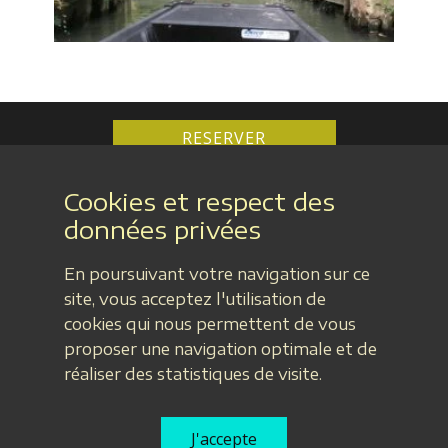
RESERVER
Cookies et respect des
données privées
En poursuivant votre navigation sur ce
Casa Upupa - Françoise et Denis GAIGNON
site, vous acceptez l'utilisation de
106 rue du Marais 85200 Montreuil
cookies qui nous permettent de vous
Tél : 06 17 87 55 60 - Email :
casa.upupa@gmail.com
proposer une navigation optimale et de
Mentions légales
-
Protections des données privées
réaliser des statistiques de visite.
-
Conditions générales de Vente
-
Plan du site
-
Réglement intérieur
-
Contact
J'accepte