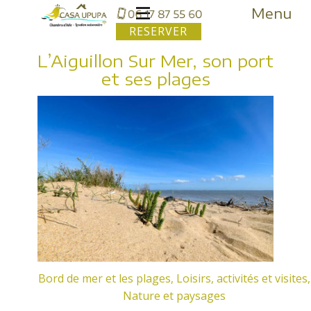
Menu
RESERVER
L’Aiguillon Sur Mer, son port
et ses plages
Bord de mer et les plages
,
Loisirs, activités et visites
,
Nature et paysages